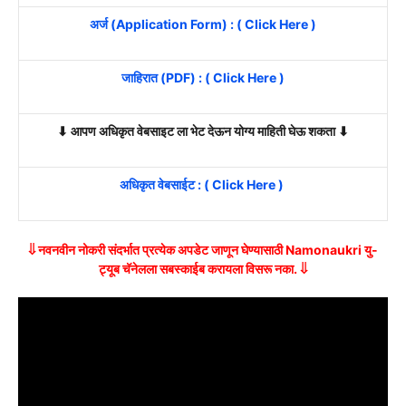
अर्ज (Application Form) : ( Click Here )
जाहिरात (PDF) : ( Click Here )
⬇ आपण अधिकृत वेबसाइट ला भेट देऊन योग्य माहिती घेऊ शकता ⬇
अधिकृत वेबसाईट : ( Click Here )
⇓ नवनवीन नोकरी संदर्भात प्रत्येक अपडेट जाणून घेण्यासाठी Namonaukri यु-
ट्यूब चॅनेलला सबस्काईब करायला विसरू नका. ⇓