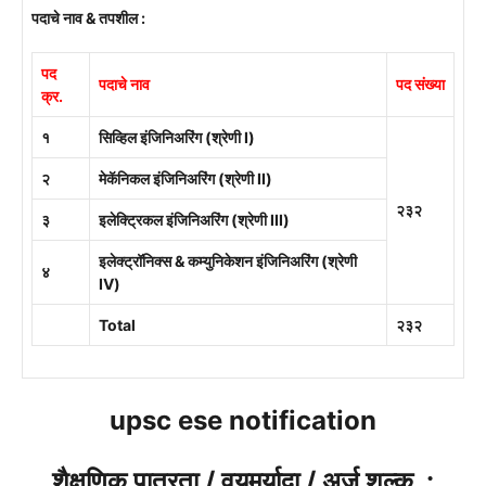
पदाचे नाव & तपशील :
पद
पदाचे नाव
पद संख्या
क्र.
१
सिव्हिल इंजिनिअरिंग (श्रेणी I)
२
मेकॅनिकल इंजिनिअरिंग (श्रेणी II)
२३२
३
इलेक्ट्रिकल इंजिनिअरिंग (श्रेणी III)
इलेक्ट्रॉनिक्स & कम्युनिकेशन इंजिनिअरिंग (श्रेणी
४
IV)
Total
२३२
upsc ese notification
शैक्षणिक पात्रता / वयमर्यादा / अर्ज शुल्क :