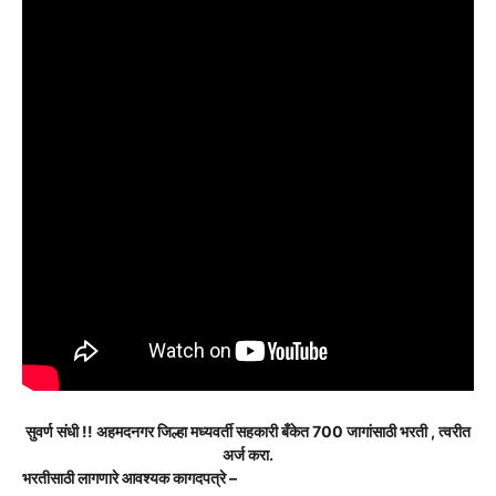
सुवर्ण संधी !! अहमदनगर जिल्हा मध्यवर्ती सहकारी बँकेत 700 जागांसाठी भरती , त्वरीत
अर्ज करा.
भरतीसाठी लागणारे आवश्यक कागदपत्रे –