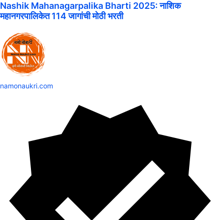
Nashik Mahanagarpalika Bharti 2025: नाशिक
महानगरपालिकेत 114 जागांची मोठी भरती
namonaukri.com