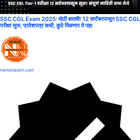
SSC CGL Exam 2025: मोठी बातमी! 12 सप्टेंबरपासून SSC CGL
परीक्षा सुरू; प्रवेशपत्र कधी, कुठे मिळणार ते पहा
namonaukri.com