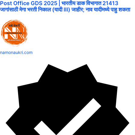
Post Office GDS 2025 | भारतीय डाक विभागात 21413
जागांसाठी मेगा भरती निकाल (यादी III) जाहीर; नाव यादीमध्ये पाहु शकता
namonaukri.com