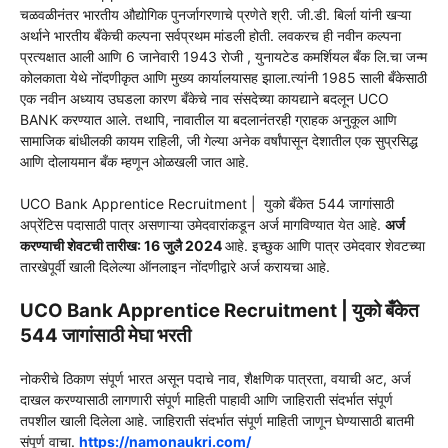
चळवळीनंतर भारतीय औद्योगिक पुनर्जागरणाचे प्रणेते श्री. जी.डी. बिर्ला यांनी खऱ्या
अर्थाने भारतीय बँकेची कल्पना सर्वप्रथम मांडली होती. लवकरच ही नवीन कल्पना
प्रत्यक्षात आली आणि 6 जानेवारी 1943 रोजी , युनायटेड कमर्शियल बँक लि.चा जन्म
कोलकाता येथे नोंदणीकृत आणि मुख्य कार्यालयासह झाला.त्यांनी 1985 साली बँकेसाठी
एक नवीन अध्याय उघडला कारण बँकेचे नाव संसदेच्या कायद्याने बदलून UCO
BANK करण्यात आले. तथापि, नावातील या बदलानंतरही ग्राहक अनुकूल आणि
सामाजिक बांधीलकी कायम राहिली, जी गेल्या अनेक वर्षांपासून देशातील एक सुप्रसिद्ध
आणि दोलायमान बँक म्हणून ओळखली जात आहे.
UCO Bank Apprentice Recruitment | युको बँकेत
544
जागांसाठी
अप्रेंटिस
पदासाठी पात्र असणाऱ्या उमेदवारांकडून अर्ज मागविण्यात येत आहे.
अर्ज
करण्याची शेवटची तारीख: 16 जुलै 2024
आहे
. इच्छुक आणि पात्र उमेदवार शेवटच्या
तारखेपूर्वी खाली दिलेल्या
ऑनलाइन
नोंदणीद्वारे अर्ज करायचा आहे.
UCO Bank Apprentice Recruitment | युको बँकेत
544 जागांसाठी मेघा भरती
नोकरीचे ठिकाण
संपूर्ण भारत
असून पदाचे नाव, शैक्षणिक पात्रता, वयाची अट, अर्ज
दाखल करण्यासाठी लागणारी संपूर्ण माहिती पाहावी आणि जाहिराती संदर्भात संपूर्ण
तपशील खाली दिलेला आहे. जाहिराती संदर्भात संपूर्ण माहिती जाणून घेण्यासाठी बातमी
संपूर्ण वाचा.
https://namonaukri.com/