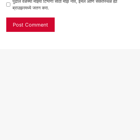
पुढील वेळेच्या माझ्या टिप्पणी साठी माझे नाव, ईमेल आणि संकेतस्थळ ह्या
ब्राउझरमध्ये जतन करा.