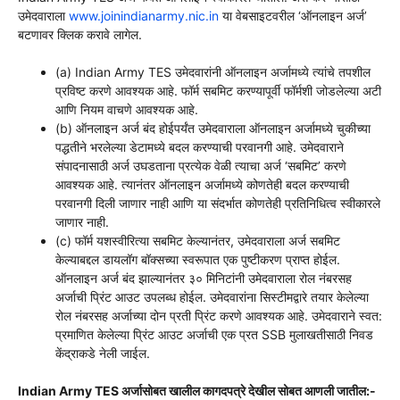
उमेदवाराला
www.joinindianarmy.nic.in
या वेबसाइटवरील ‘ऑनलाइन अर्ज’
बटणावर क्लिक करावे लागेल.
(a) Indian Army TES उमेदवारांनी ऑनलाइन अर्जामध्ये त्यांचे तपशील
प्रविष्ट करणे आवश्यक आहे. फॉर्म सबमिट करण्यापूर्वी फॉर्मशी जोडलेल्या अटी
आणि नियम वाचणे आवश्यक आहे.
(b) ऑनलाइन अर्ज बंद होईपर्यंत उमेदवाराला ऑनलाइन अर्जामध्ये चुकीच्या
पद्धतीने भरलेल्या डेटामध्ये बदल करण्याची परवानगी आहे. उमेदवाराने
संपादनासाठी अर्ज उघडताना प्रत्येक वेळी त्याचा अर्ज ‘सबमिट’ करणे
आवश्यक आहे. त्यानंतर ऑनलाइन अर्जामध्ये कोणतेही बदल करण्याची
परवानगी दिली जाणार नाही आणि या संदर्भात कोणतेही प्रतिनिधित्व स्वीकारले
जाणार नाही.
(c) फॉर्म यशस्वीरित्या सबमिट केल्यानंतर, उमेदवाराला अर्ज सबमिट
केल्याबद्दल डायलॉग बॉक्सच्या स्वरूपात एक पुष्टीकरण प्राप्त होईल.
ऑनलाइन अर्ज बंद झाल्यानंतर ३० मिनिटांनी उमेदवाराला रोल नंबरसह
अर्जाची प्रिंट आउट उपलब्ध होईल. उमेदवारांना सिस्टीमद्वारे तयार केलेल्या
रोल नंबरसह अर्जाच्या दोन प्रती प्रिंट करणे आवश्यक आहे. उमेदवाराने स्वत:
प्रमाणित केलेल्या प्रिंट आउट अर्जाची एक प्रत SSB मुलाखतीसाठी निवड
केंद्राकडे नेली जाईल.
Indian Army TES अर्जासोबत खालील कागदपत्रे देखील सोबत आणली जातील:-