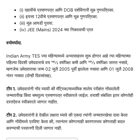
(i) दहावीचे प्रमाणपत्र आणि DOB दर्शविणारी मूळ गुणपत्रिका.
(ii) इयत्ता 12वीचे प्रमाणपत्र आणि मूळ गुणपत्रिका.
(iii) मूळ आयडी पुरावा.
(iv) JEE (Mains) 2024 च्या निकालाची प्रत
वयोमर्यादा.
Indian Army TES ज्या महिन्यामध्ये अभ्यासक्रम सुरू होणार आहे त्या महिन्याच्या
पहिल्या दिवशी उमेदवाराचे वय 161⁄2 वर्षांपेक्षा कमी आणि 191⁄2 वर्षांपेक्षा जास्त नसावे,
म्हणजेच उमेदवाराचा जन्म 02 जुलै 2005 पूर्वी झालेला नसावा आणि 01 जुलै 2008
नंतर नसावा (दोन्ही दिवसांसह).
टीप 1.
उमेदवारांनी नोंद घ्यावी की मॅट्रिक/माध्यमिक शालेय परीक्षेत नोंदवलेली
जन्मतारीख किंवा समतुल्य प्रमाणपत्र स्वीकारले जाईल. वयाशी संबंधित इतर कोणतेही
दस्तऐवज स्वीकारले जाणार नाहीत.
टीप 2.
उमेदवारांनी हे देखील लक्षात घ्यावे की एकदा त्यांनी जन्मतारखेचा दावा केला
आणि नोंदीमध्ये प्रविष्ट केला की, त्यानंतर कोणत्याही कारणास्तव कोणताही बदल
करण्याची परवानगी दिली जाणार नाही.