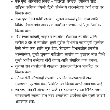
एक पृष्ठ ‘अधिकारी निवड – ‘पात्रता’ उघडेल. त्यानंतर शॉर्ट
सर्व्हिस कमिशन जेएजी एंट्री कोर्समध्ये दाखवलेल्या ‘अर्ज करा’ वर
क्लिक करा.
एक पृष्ठ ‘अर्ज फॉर्म’ उघडेल. सूचना काळजीपूर्वक वाचा आणि
विविध विभागांतर्गत आवश्यक तपशील भरण्यासाठी ‘सुरू ठेवा’ वर
क्लिक करा.
वैयक्तिक माहिती, संप्रेषण तपशील, शैक्षणिक तपशील आणि
मागील SSB चे तपशील. तुम्ही पुढील विभागात जाण्यापूर्वी प्रत्येक
वेळी ‘सेव्ह करा आणि सुरू ठेवा’. शेवटच्या विभागातील तपशील
भरल्यानंतर, तुम्ही ‘तुमच्या माहितीचा सारांश’ या पृष्ठावर जाल जिथे
तुम्ही आधीच केलेल्या नोंदी तपासू आणि संपादित करू शकता.
तुमच्या सर्व तपशीलांची अचूकता तपासल्यानंतरच ‘सबमिट’ वर
क्लिक करा.
उमेदवारांनी कोणताही तपशील संपादित करण्यासाठी अर्ज
उघडताना प्रत्येक वेळी ‘सबमिट’ वर क्लिक करणे आवश्यक आहे.
शेवटच्या दिवशी ऑनलाइन अर्ज बंद झाल्यानंतर ३० मिनिटांनंतर
उमेदवारांनी त्यांच्या रोल नंबर असलेल्या अर्जाच्या दोन प्रती काढणे
आवश्यक आहे.