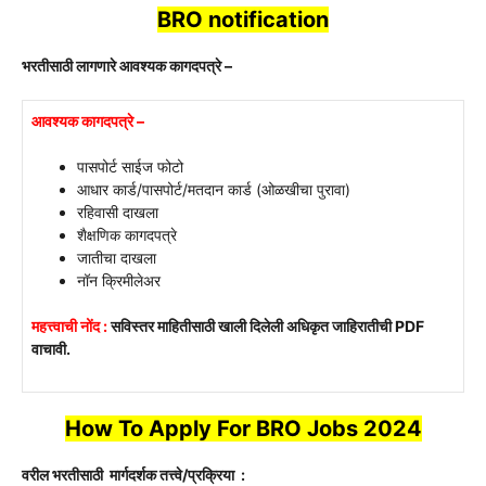
BRO
notification
भरतीसाठी लागणारे आवश्यक कागदपत्रे –
आवश्यक कागदपत्रे –
पासपोर्ट साईज फोटो
आधार कार्ड/पासपोर्ट/मतदान कार्ड (ओळखीचा पुरावा)
रहिवासी दाखला
शैक्षणिक कागदपत्रे
जातीचा दाखला
नॉन क्रिमीलेअर
महत्त्वाची नोंद :
सविस्तर माहितीसाठी खाली दिलेली अधिकृत जाहिरातीची PDF
वाचावी.
How To Apply For
BRO
Jobs 2024
वरील भरतीसाठी मार्गदर्शक तत्त्वे/प्रक्रिया :