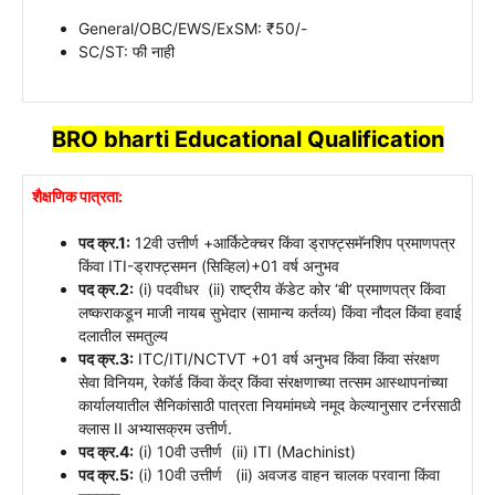
General/OBC/EWS/ExSM: ₹50/-
SC/ST: फी नाही
BRO
bharti Educational Qualification
शैक्षणिक पात्रता:
पद क्र.1:
12वी उत्तीर्ण +आर्किटेक्चर किंवा ड्राफ्ट्समॅनशिप प्रमाणपत्र
किंवा ITI-ड्राफ्ट्समन (सिव्हिल)+01 वर्ष अनुभव
पद क्र.2:
(i) पदवीधर (ii) राष्ट्रीय कॅडेट कोर ‘बी’ प्रमाणपत्र किंवा
लष्कराकडून माजी नायब सुभेदार (सामान्य कर्तव्य) किंवा नौदल किंवा हवाई
दलातील समतुल्य
पद क्र.3:
ITC/ITI/NCTVT +01 वर्ष अनुभव किंवा किंवा संरक्षण
सेवा विनियम, रेकॉर्ड किंवा केंद्र किंवा संरक्षणाच्या तत्सम आस्थापनांच्या
कार्यालयातील सैनिकांसाठी पात्रता नियमांमध्ये नमूद केल्यानुसार टर्नरसाठी
क्लास II अभ्यासक्रम उत्तीर्ण.
पद क्र.4:
(i) 10वी उत्तीर्ण (ii) ITI (Machinist)
पद क्र.5:
(i) 10वी उत्तीर्ण (ii) अवजड वाहन चालक परवाना किंवा