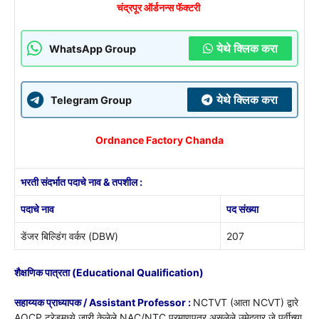
चंद्रपूर ऑर्डनन्स फॅक्टरी
येथे क्लिक करा
WhatsApp Group
येथे क्लिक करा
Telegram Group
Ordnance Factory Chanda
भरती संदर्भात पदाचे नाव & तपशील :
पदाचे नाव
पद संख्या
डेंजर बिल्डिंग वर्कर (DBW)
207
शैक्षणिक पात्रता (Educational Qualification)
सहाय्यक प्राध्यापक / Assistant Professor :
NCTVT (आता NCVT) द्वारे
AOCP ट्रेडमध्ये जारी केलेले NAC/NTC प्रमाणपत्र असलेले उमेदवार जे पूर्वीच्या