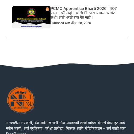
PCMC Apprentice Bharti 2026 | 407
जागा… फी नाही… आणि ITI पास असाल तर थेट
संधी! अशी भरती रोज येत नाही !
Published On: एप्रिल 28, 2026
भारतातील सरकारी, बँक आणि खासगी नोकऱ्यांबाबतची ताजी माहिती देणारी वेबसाइट आहे.
नवीन भरती, अर्ज प्रक्रिया, परीक्षा तारीखा, निकाल आणि नोटिफिकेशन – सर्व काही एका