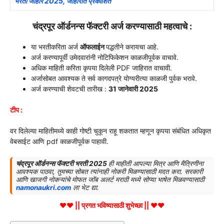
भरती जाहीर 2025, जाहीरात प्रकाशित
चंद्रपूर ऑर्डनन्स फॅक्टरी अर्ज करण्यासाठी महत्वाचे :
या भरतीकरिता अर्ज
ऑफलाईन
पद्धतीने करायचा आहे.
अर्ज करण्यापूर्वी उमेदवारांनी नोटिफिकेशन काळजीपूर्वक वाचावे.
अधिक माहिती करिता कृपया दिलेली PDF जाहिरात वाचावी.
अर्जासोबत आवश्यक ते सर्व कागदपत्रे योग्यरीत्या काळजी पुर्वक भरावे.
अर्ज करण्याची शेवटची तारीख :
31 जानेवारी 2025
टीप :
वर दिलेल्या माहितीमध्ये काही गोष्टी चुकून राहू शकतात म्हणून कृपया संबंधित अधिकृत
वेबसाईट आणि pdf काळजीपूर्वक पाहावी.
चंद्रपूर ऑर्डनन्स फॅक्टरी भरती 2025
ही माहीती आपल्या मित्र आणि मैत्रिणीना
आवश्यक पाठवा, तुमच्या सोबत त्यांनाही नोकरी मिळण्यासाठी मदत करा. सरकारी
आणि खाजगी नोकऱ्यांचे मोफत जॉब अलर्ट मराठी मध्ये सोप्या भाषेत मिळवण्यासाठी
namonaukri.com
ला भेट द्या.
♥♥ || प्रगत भविष्यासाठी शुभेच्छा || ♥♥