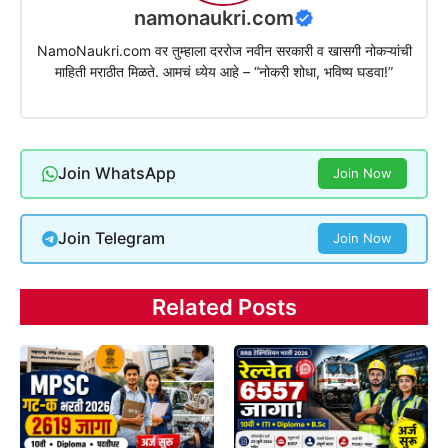
namonaukri.com
NamoNaukri.com वर तुम्हाला दररोज नवीन सरकारी व खासगी नोकऱ्यांची
माहिती मराठीत मिळते. आमचं ध्येय आहे – “नोकरी शोधा, भविष्य घडवा!”
Join WhatsApp
Join Now
Join Telegram
Join Now
Related Posts