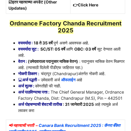
☑️इतर महत्वाच्या अपडेट (Other
👉Click Here
Updates)
Ordnance Factory Chanda Recruitment
2025
वयमर्यादा :
18 ते 35 वर्षे
पुर्ण असणे आवश्यक आहे.
वयमर्यादा सुट :
SC/ST: 05 वर्षे
आणि
OBC: 03 वर्षे
सूट देण्यात आली
आहे.
वेतन :
(उमेदवाराला पदानुसार मासिक वेतन)
: पदानुसार मासिक वेतन मिळणार
आहे. (त्यासाठी दिलेली पीडीएफ जाहिरात पहा.)
नोकरी ठिकाण :
चंद्रपूर (Chandrapur)अंतर्गत नोकरी आहे.
💻
अर्ज पद्धती
– उमेदवारी अर्ज
ऑफलाईन
आहे
अर्ज शुल्क :
कोणतीही फी नाही.
अर्ज पाठविण्याचा पत्ता :
The Chief General Manager, Ordnance
Factory Chanda, Dist: Chandrapur (M.S), Pin – 442501
अर्ज पोहचण्याची शेवटची तारीख
: 31 जानेवारी 2025
आहे त्यामुळे अर्ज
लवकर करा
📢 महत्त्वाची भरती –
Canara Bank Recruitment 2025 : कॅनरा बँकेत