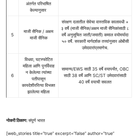
अंतर्गत परिभाषित
केल्यानुसार
संरक्षण दलातील सेवेचा वास्तविक कालावधी +
३ वर्षे (माजी सैनिक/अक्षम माजी सैनिकांसाठी ८
माजी सैनिक / अक्षम
5
वर्षे अनुसूचित जाती/जमाती) कमाल वयोमर्यादा
माजी सैनिक
५० वर्षे. सरकारी मार्गदर्शक तत्त्वांनुसार ओबीसी
उमेदवारांप्रमाणेच.
विधवा, घटस्फोटित
महिला आणि पुनर्विवाह
सामान्य/EWS साठी 35 वर्षे वयापर्यंत, OBC
न केलेल्या त्यांच्या
6
साठी 38 वर्षे आणि SC/ST उमेदवारांसाठी
पतीपासून
40 वर्षे वयाची सवलत
कायदेशीररित्या विभक्त
झालेल्या महिला
नोकरी ठिकाण:
संपूर्ण भारत
[web_stories title=”true” excerpt=”false” author=”true”