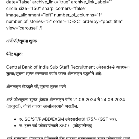
date=”false” archive_link=”true” archive_link_label=””
circle_size=”150″ sharp_corners=”false”
image_alignment=”left” number_of_columns=”1″
number_of_stories=”5″ order=”DESC” orderby=”post_title”
view=”carousel” /]
अर्ज फी/सूचना शुल्क
पेमेंट पद्धत:
Central Bank of India Sub Staff Recruitment उमेदवारांकडे आवश्यक
शुल्क/सूचना शुल्क भरण्याचा पर्याय फक्त ऑनलाइन पद्धतीने आहे:
ऑनलाइन मोडद्वारे फी/सूचना शुल्क भरणे
अर्ज फी/सूचना शुल्क [केवळ ऑनलाइन पेमेंट 21.06.2024 ते 24.06.2024
(तात्पुरते), दोन्ही तारखा खालीलप्रमाणे असतील.
रु. SC/ST/PwBD/EXSM उमेदवारांसाठी 175/- (GST सह).
रु. इतर सर्व उमेदवारांसाठी 850/- (जीएसटीसह).
अर्ज शुल्काच्या ऑनलाइन पेमेंटसाठी बँक व्यवहार शुल्क/सूचना शुल्क उमेदवाराने भरावे