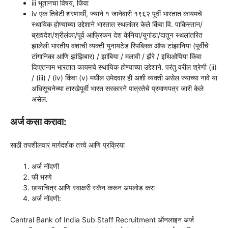
iii भूतानचा विषय, किंवा
iv एक तिबेटी शरणार्थी, ज्याने १ जानेवारी १९६२ पूर्वी भारतात कायमचे
स्थायिक होण्याच्या उद्देशाने भारतात स्थलांतर केले किंवा वि. पाकिस्तान/
ब्रह्मदेश/श्रीलंका/पूर्व आफ्रिकन देश केनिया/युगांडा/दातून स्थलांतरित
झालेली भारतीय वंशाची व्यक्ती युनायटेड रिपब्लिक ऑफ टांझानिया (पूर्वीचे
टांगानिका आणि झांझिबार) / झांबिया / मलावी / झैरे / इथिओपिया किंवा
व्हिएतनाम भारतात कायमचे स्थायिक होण्याच्या उद्देशाने. परंतु वरील श्रेणी (ii)
/ (iii) / (iv) किंवा (v) मधील उमेदवार ही अशी व्यक्ती असेल ज्याच्या नावे या
अधिसूचनेच्या तारखेपूर्वी भारत सरकारने पात्रतेचे प्रमाणपत्र जारी केले
असेल.
अर्ज कसा करावा:
साठी तपशीलवार मार्गदर्शक तत्त्वे आणि प्रक्रिया
अर्ज नोंदणी
फी भरणे
छायाचित्र आणि स्वाक्षरी स्कॅन करून अपलोड करा
अर्ज नोंदणी:
Central Bank of India Sub Staff Recruitment ऑनलाइन अर्ज