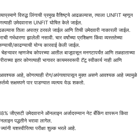
याप्रमाणे विरुद्ध लिंगाची प्रमुख वैशिष्ट्ये आढळल्यास, त्याला UNFIT म्हणून
ा कोणत्याही उमेदवारास UNFIT घोषित केले जाईल
.
 आढळल्यास तिला अपात्र ठरवले जाईल आणि तिची उमेदवारी नाकारली जाईल.
ाची गर्भधारणा झालेली नसावी. चार वर्षांच्या प्रशिक्षण किंवा व्यस्ततेच्या
ण्याची/काढण्याची योग्य कारवाई केली जाईल.
ल चेहऱ्यावर म्हणजेच कोपरच्या आतील बाजूपासून मनगटापर्यंत आणि तळहाताच्या
शरीराच्या इतर कोणत्याही भागावर कायमस्वरूपी टॅटू स्वीकार्य नाही आणि
वश्यक आहे, कोणत्याही रोग/अपंगत्वापासून मुक्त असणे आवश्यक आहे ज्यामुळे
कर्तव्ये सक्षमपणे पार पाडण्यात व्यत्यय येऊ शकतो.
 18% जीएसटी उमेदवाराने ऑनलाइन अर्जादरम्यान नेट बँकिंग वापरून किंवा
ऑनलाइन पद्धतीने भरावा लागेल.
्यांनी यशस्वीरित्या परीक्षा शुल्क भरले आहे.