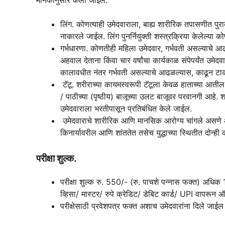
मानकांनुसार केली जाईल.
लिंग. कोणत्याही उमेदवाराला, बाह्य शारीरिक तपासणीत पुराव्
नाकारले जाईल. लिंग पुनर्नियुक्ती शस्त्रक्रिया केलेल्य
गर्भधारणा. कोणतीही महिला उमेदवार, गर्भवती असल्याचे
अहवाल देताना किंवा चार वर्षांचा कार्यकाळ संपेपर्यंत उमेदवार
कालावधीत नंतर गर्भवती असल्याचे आढळल्यास, काढून टाक
टॅटू. शरीराच्या कायमस्वरूपी टॅटूला केवळ हाताच्या आती
/ पाठीच्या (पृष्ठीय) बाजूच्या उलट बाजूवर परवानगी आहे. 
उमेदवाराला भरतीपासून प्रतिबंधित केले जाईल.
उमेदवाराचे शारीरिक आणि मानसिक आरोग्य चांगले असणे आ
किनार्यावरील आणि शांततेत तसेच युद्धाच्या स्थितीत दोन्ही 
परीक्षा शुल्क.
परीक्षा शुल्क रु. 550/- (रु. पाचशे पन्नास फक्त) अधिक
व्हिसा/ मास्टर/ रुपे क्रेडिट/ डेबिट कार्ड/ UPI वापरून 
परीक्षेसाठी प्रवेशपत्र फक्त अशाच उमेदवारांना दिले जाईल ज