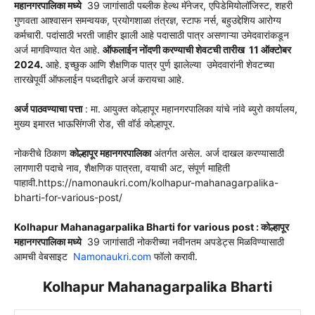
महानगरपालिका मध्ये
39 जागांसाठी पब्लीक हेल्थ मॅनेजर, एपिडेमियोलॉजिस्ट, शहरी
गुणवता आश्वासन समन्वयक, प्रयोगशाळा तंत्रज्ञ, स्टाफ नर्स, बहुउद्देशिय आरोग्य
कर्मचारी. पदांसाठी भरती जाहीर झाली आहे पदासाठी पात्र असणाऱ्या उमेदवारांकडून
अर्ज मागविण्यात येत आहे.
ऑफलाईन नोंदणी करण्याची शेवटची तारीख 11 ऑक्टोबर
2024.
आहे. इच्छुक आणि शैक्षणिक पात्र पुर्ण झालेल्या उमेदवारांनी शेवटच्या
तारखेपूर्वी ऑफलाईन पध्दतीद्वारे अर्ज करायचा आहे.
अर्ज पाठवण्याचा पत्ता
: मा. आयुक्त कोल्हापूर महानगरपालिका यांचे नांवे ब्युरो कार्यालय,
मुख्य इमारत भाऊसिंगजी रोड, सी वॉर्ड कोल्हापूर.
नोकरीचे ठिकाण
कोल्हापूर महानगरपालिका
अंतर्गत असेल. अर्ज दाखल करण्यासाठी
लागणारी पदाचे नाव, शैक्षणिक पात्रता, वयाची अट, संपूर्ण माहिती
पाहावी.https://namonaukri.com/kolhapur-mahanagarpalika-
bharti-for-various-post/
Kolhapur Mahanagarpalika Bharti for various post : कोल्हापूर
महानगरपालिका मध्ये
39 जागांसाठी नोकरीच्या नवीनतम अपडेट्स मिळविण्यासाठी
आमची वेबसाइट
Namonaukri.com
फॉलो करावी.
Kolhapur Mahanagarpalika Bharti