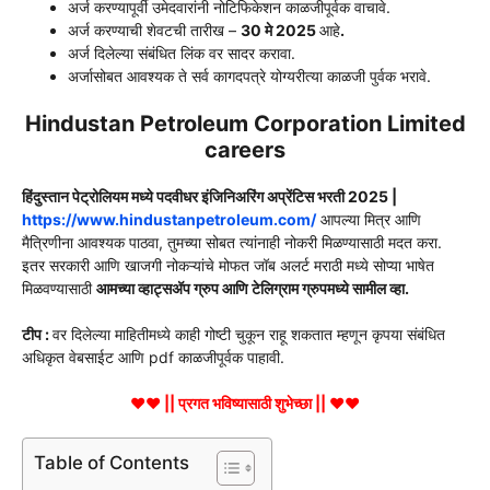
अर्ज करण्यापूर्वी उमेदवारांनी नोटिफिकेशन काळजीपूर्वक वाचावे.
अर्ज करण्याची शेवटची तारीख –
30 मे 2025
आहे
.
अर्ज दिलेल्या संबंधित लिंक वर सादर करावा.
अर्जासोबत आवश्यक ते सर्व कागदपत्रे योग्यरीत्या काळजी पुर्वक भरावे.
Hindustan Petroleum Corporation Limited
careers
हिंदुस्तान पेट्रोलियम मध्ये पदवीधर इंजिनिअरिंग अप्रेंटिस भरती 2025 |
https://www.hindustanpetroleum.com/
आपल्या मित्र आणि
मैत्रिणीना आवश्यक पाठवा, तुमच्या सोबत त्यांनाही नोकरी मिळण्यासाठी मदत करा.
इतर सरकारी आणि खाजगी नोकऱ्यांचे मोफत जॉब अलर्ट मराठी मध्ये सोप्या भाषेत
मिळवण्यासाठी
आमच्या व्हाट्सअ‍ॅप ग्रुप आणि टेलिग्राम ग्रुपमध्ये सामील व्हा.
टीप :
वर दिलेल्या माहितीमध्ये काही गोष्टी चुकून राहू शकतात म्हणून कृपया संबंधित
अधिकृत वेबसाईट आणि pdf काळजीपूर्वक पाहावी.
♥♥ || प्रगत भविष्यासाठी शुभेच्छा || ♥♥
Table of Contents