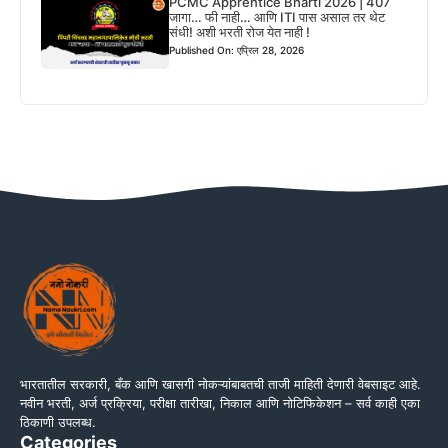
PCMC Apprentice Bharti 2026 | 407
जागा… फी नाही… आणि ITI पास असाल तर थेट
संधी! अशी भरती रोज येत नाही !
Published On: एप्रिल 28, 2026
भारतातील सरकारी, बँक आणि खासगी नोकऱ्यांबाबतची ताजी माहिती देणारी वेबसाइट आहे.
नवीन भरती, अर्ज प्रक्रिया, परीक्षा तारीखा, निकाल आणि नोटिफिकेशन – सर्व काही एका
ठिकाणी उपलब्ध.
Categories