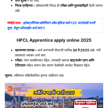
अर्ज शुल्क –
फी नाही.
निवड प्रक्रिया –
उमेदवारांची निवड ही
परीक्षा आणि मुलाखतीद्वारे
केली जाणार
आहे.
📢हेही वाचा :
इलेक्ट्रॉनिक्स कॉर्पोरेशन ऑफ इंडिया मध्ये 125 जागांसाठी भरती
सुरू; येथून ऑनलाईन अर्ज करा !!
HPCL Apprentice apply online 2025
महत्त्वाच्या तारखा –
अर्ज करण्याची शेवटची तारीख
30 मे 2025
आहे. तरी
लवकरात लवकर अर्ज करा.
परीक्षा:
नंतर कळविण्यात येईल. त्यासाठी आपला
व्हाट्सअ‍ॅप ग्रुप आणि
टेलिग्राम
जॉइन करून ठेवा कारण वेळोवेळी अपडेट मिळवता येईल.
सूचना :
सविस्तर माहितीकरिता कृपया जाहिरात पाहा.