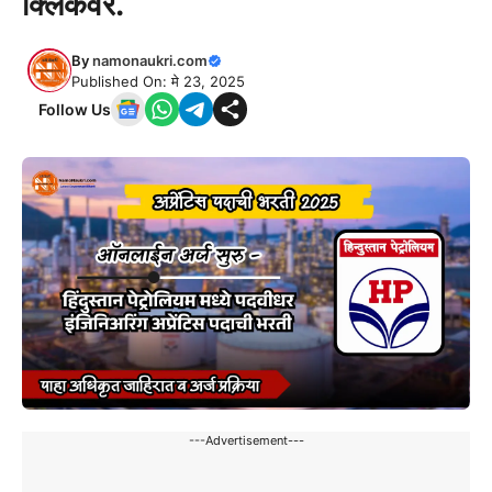
क्लिकवर.
By
namonaukri.com
Published On: मे 23, 2025
Follow Us
---Advertisement---