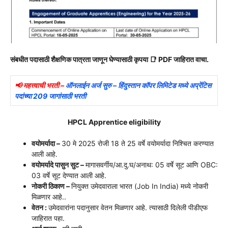
संबधीत पदासाठी शैक्षणिक पात्रता जाणून घेण्यासाठी कृपया 📑 PDF जाहिरात वाचा.
📢 महत्त्वाची भरती –
ऑनलाईन अर्ज सुरु – हिंदुस्तान कॉपर लिमिटेड मध्ये अप्रेंटिस
पदांच्या 209 जागांसाठी भरती
HPCL Apprentice eligibility
वयोमर्यादा –
30 मे 2025 रोजी 18 ते 25 वर्षे
वयोमर्यादा निश्चित करण्यात
आली आहे.
वयोमर्यादे पासुन सुट –
मागासवर्गीय/आ.दु.घ/अनाथ: 05 वर्षे सूट आणि OBC:
03 वर्षे सूट देण्यात आली आहे.
नोकरी ठिकाण –
नियुक्त उमेदवाराला भारत (Job In India) मध्ये नोकरी
मिळणार आहे..
वेतन :
उमेदवारांना पदानुसार वेतन मिळणार आहे. त्यासाठी दिलेली पीडीएफ
जाहिरात पहा.