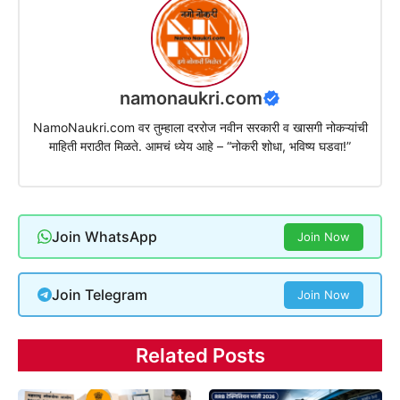
namonaukri.com
NamoNaukri.com वर तुम्हाला दररोज नवीन सरकारी व खासगी नोकऱ्यांची
माहिती मराठीत मिळते. आमचं ध्येय आहे – “नोकरी शोधा, भविष्य घडवा!”
Join WhatsApp
Join Now
Join Telegram
Join Now
Related Posts